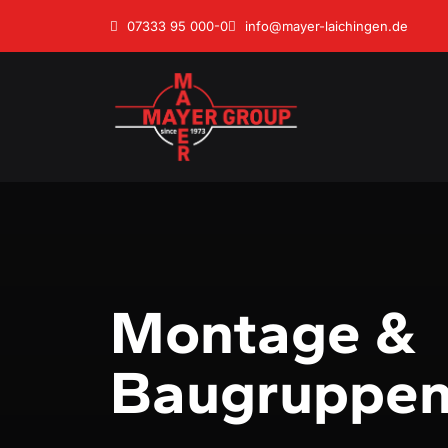
07333 95 000-0
info@mayer-laichingen.de
Montage &
Baugruppen