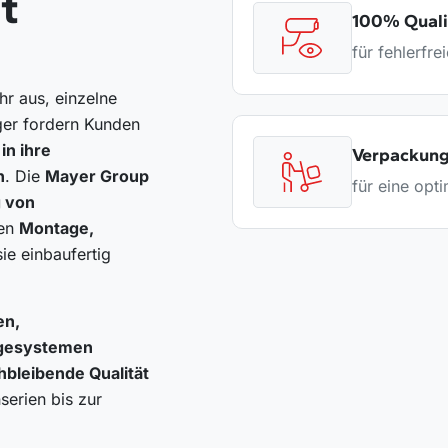
t
100% Quali
für fehlerfr
hr aus, einzelne
iger fordern Kunden
in ihre
Verpackung
n
. Die
Mayer Group
für eine opti
g von
ren
Montage,
sie einbaufertig
en,
agesystemen
chbleibende Qualität
serien bis zur