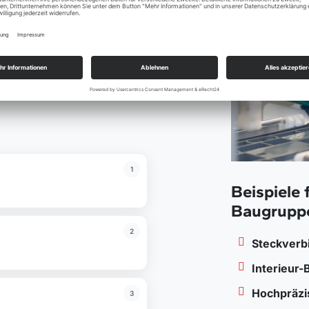
esteuerter
öchster Präzision und
1
Beispiele 
Baugruppe
2
Steckverbi
Interieur-
Hochpräzi
3