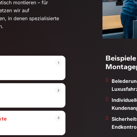
tisch montieren – für
etzen wir auf
n, in denen spezialisierte
n.
Beispiele
1
Montagep
Belederun
Luxusfahr
2
Individuel
Kundenan
kte
3
Sicherhei
Endkontro