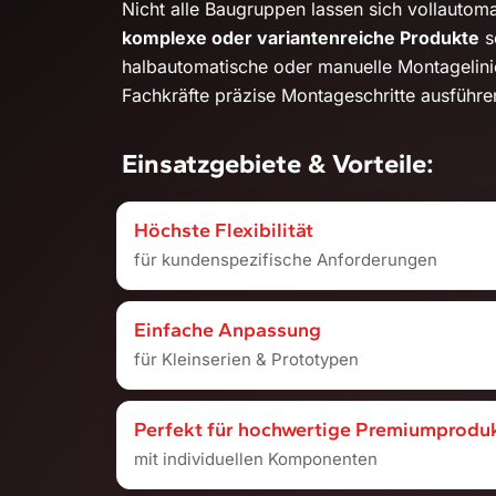
Nicht alle Baugruppen lassen sich vollautoma
komplexe oder variantenreiche Produkte
s
halbautomatische oder manuelle Montagelinie
Fachkräfte präzise Montageschritte ausführe
Einsatzgebiete & Vorteile:
Höchste Flexibilität
für kundenspezifische Anforderungen
Einfache Anpassung
für Kleinserien & Prototypen
Perfekt für hochwertige Premiumprodu
mit individuellen Komponenten