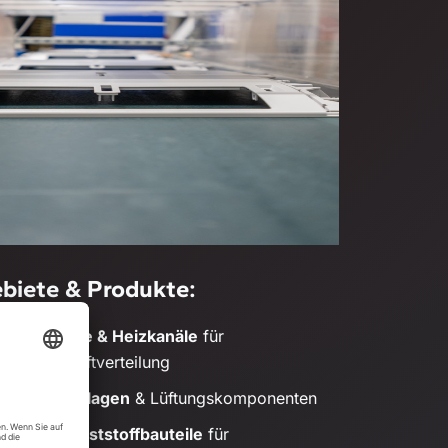
ebiete & Produkte:
ungssysteme & Heizkanäle
für
ige Warmluftverteilung
für Klimaanlagen
& Lüftungskomponenten
stärkte Kunststoffbauteile
für