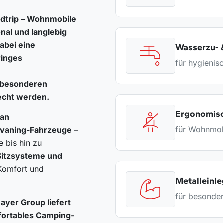
dtrip –
Wohnmobile
nal und langlebig
abei eine
Wasserzu- 
ringes
für hygienis
n besonderen
echt werden.
Ergonomisc
 an
für Wohnmob
avaning-Fahrzeuge
–
 bis hin zu
Sitzsysteme und
 Komfort und
Metalleinle
für besonder
ayer Group liefert
fortables Camping-