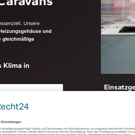
Caravans
ssenziell. Unsere
 Heizungsgehäuse und
e
gleichmäßige
 Klima in
Einsatzg
2
eckungen & Gehäuse
Luftführ
 Klimaanlagen
gleichmäß
Gehäuse 
Metallver
alleinleger-