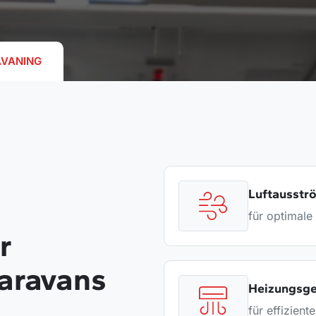
AVANING
Luftausstr
für optimale 
r
aravans
Heizungsge
für effizien