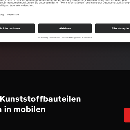
Heizungsin
hnologie
4
 besonders
zebeständige Bauteile
Kunststoffbauteilen
a in mobilen