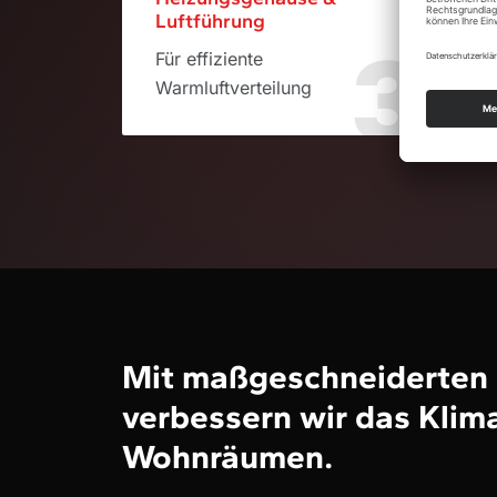
Luftführung
Tec
3
Für effiziente
Für
Warmluftverteilung
hit
Mit maßgeschneiderten 
verbessern wir das Klim
Wohnräumen.