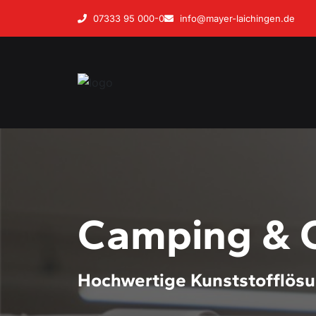
07333 95 000-0
info@mayer-laichingen.de
Camping & 
Hochwertige Kunststofflösu