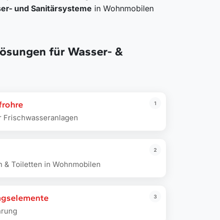
ser- und Sanitärsysteme
in Wohnmobilen
lösungen für Wasser- &
frohre
1
r Frischwasseranlagen
2
 & Toiletten in Wohnmobilen
ngselemente
3
hrung