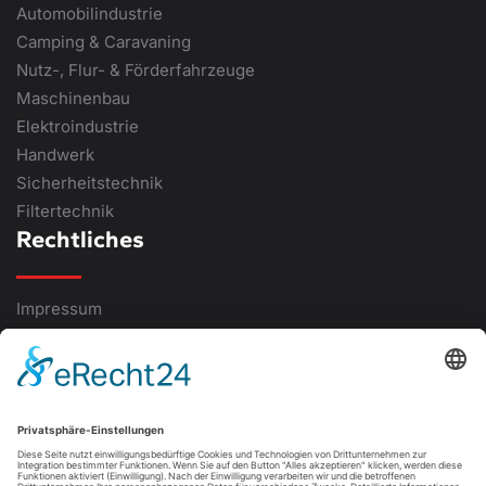
Automobilindustrie
Camping & Caravaning
Nutz-, Flur- & Förderfahrzeuge
Maschinenbau
Elektroindustrie
Handwerk
Sicherheitstechnik
Filtertechnik
Rechtliches
Impressum
Datenschutz
AGB
Hinweisgebersystem
Kontaktieren Sie uns