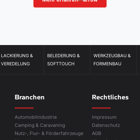
LACKIERUNG &
BELEDERUNG &
WERKZEUGBAU &
VEREDELUNG
SOFTTOUCH
FORMENBAU
Branchen
Rechtliches
Automobilindustrie
Impressum
Camping & Caravaning
Datenschutz
Nutz-, Flur- & Förderfahrzeuge
AGB