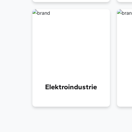
Kunststofflösungen für die
Ku
Mobilität von morgen
mo
Elektroindustrie
Ro
Hochpräzise
Ku
Kunststofflösungen für
Po
moderne Elektronik
We