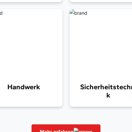
nststofflösungen für
Kunststofflösungen für
bile Freizeitfahrzeuge
robuste Anwendungen
Handwerk
Sicherheitstech
k
buste
Hochwertige
nststofflösungen für
Kunststofflösungen für
wertools &
maximale Sicherheit
rkzeugaufbewahrung
Mehr erfahren