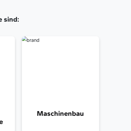
e sind:
Maschinenbau
e
Hochpräzise