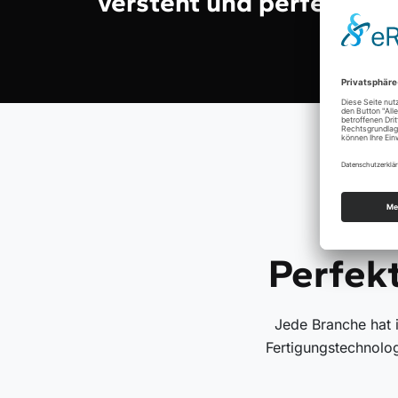
versteht und perfekte L
Perfek
Jede Branche hat 
Fertigungstechnolo