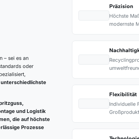
Präzision
Höchste Maßh
modernste M
Nachhaltigk
 – sei es an
Recyclingpro
sstandards oder
umweltfreund
ezialisiert,
unterschiedlichste
Flexibilität
pritzguss,
Individuelle
tage und Logistik
Großprodukt
men, die auf höchste
erlässige Prozesse
Technologie