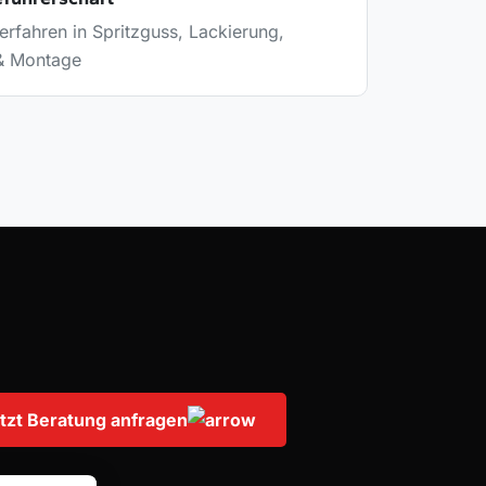
rfahren in Spritzguss, Lackierung,
& Montage
tzt Beratung anfragen