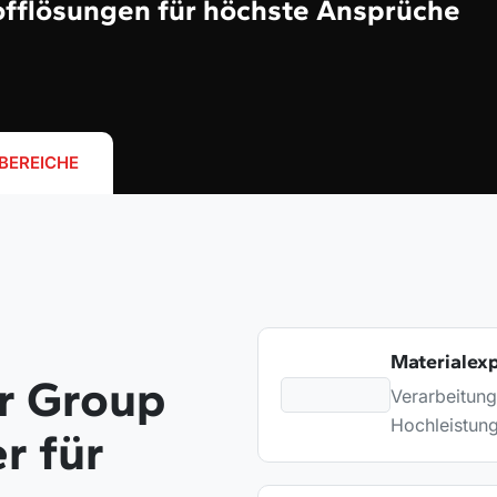
fflösungen für höchste Ansprüche
BEREICHE
Materialexp
r Group
Verarbeitung
Hochleistun
r für