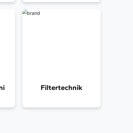
Kunststoffteile für
maximale Leistung
ni
Filtertechnik
Hochpräzise
Kunststoffkomponente für
Filtrationslösungen