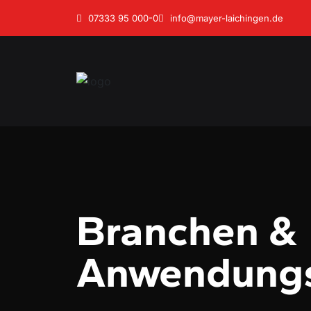
07333 95 000-0
info@mayer-laichingen.de
Branchen &
Anwendungs