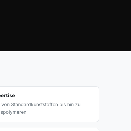
ertise
 von Standardkunststoffen bis hin zu
gspolymeren